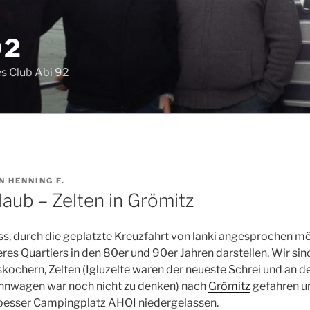
92
s Club Abi 92
N
HENNING F.
aub – Zelten in Grömitz
s, durch die geplatzte Kreuzfahrt von lanki angesprochen möc
res Quartiers in den 80er und 90er Jahren darstellen. Wir si
ochern, Zelten (Igluzelte waren der neueste Schrei und an d
hnwagen war noch nicht zu denken) nach
Grömitz
gefahren u
 besser Campingplatz AHOI niedergelassen.