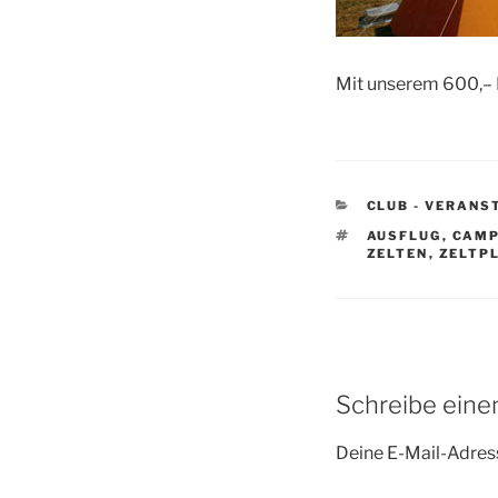
Mit unserem 600,– 
KATEGORIEN
CLUB - VERANS
SCHLAGWÖRTE
AUSFLUG
,
CAMP
ZELTEN
,
ZELTP
Schreibe ein
Deine E-Mail-Adress