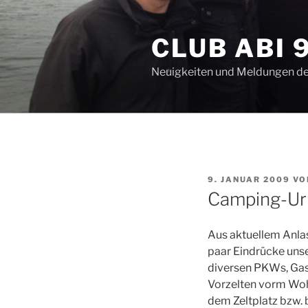
Zum
Inhalt
CLUB ABI 
springen
Neuigkeiten und Meldungen de
VERÖFFENTLICHT
9. JANUAR 2009
VO
AM
Camping-Url
Aus aktuellem Anlas
paar Eindrücke unse
diversen PKWs, Gask
Vorzelten vorm Wo
dem Zeltplatz bzw.