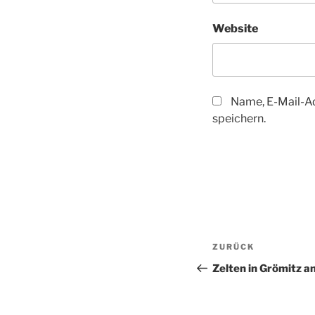
Website
Name, E-Mail-A
speichern.
Beitragsnav
Vorheriger
ZURÜCK
Beitrag
Zelten in Grömitz a