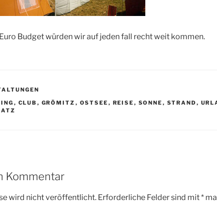
Euro Budget würden wir auf jeden fall recht weit kommen.
TALTUNGEN
R
ING
,
CLUB
,
GRÖMITZ
,
OSTSEE
,
REISE
,
SONNE
,
STRAND
,
URL
LATZ
en Kommentar
e wird nicht veröffentlicht.
Erforderliche Felder sind mit
*
mar