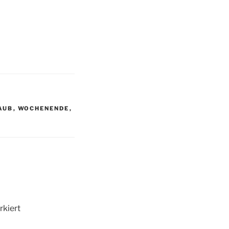
AUB
,
WOCHENENDE
,
kiert