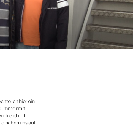
hte ich hier ein
nd imme rmit
en Trend mit
nd haben uns auf