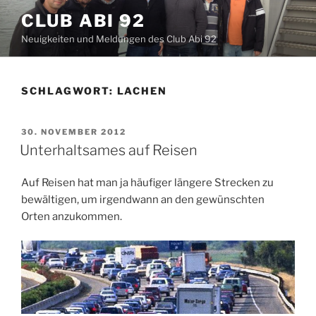
Zum
CLUB ABI 92
Inhalt
Neuigkeiten und Meldungen des Club Abi 92
springen
SCHLAGWORT:
LACHEN
VERÖFFENTLICHT
30. NOVEMBER 2012
AM
Unterhaltsames auf Reisen
Auf Reisen hat man ja häufiger längere Strecken zu
bewältigen, um irgendwann an den gewünschten
Orten anzukommen.